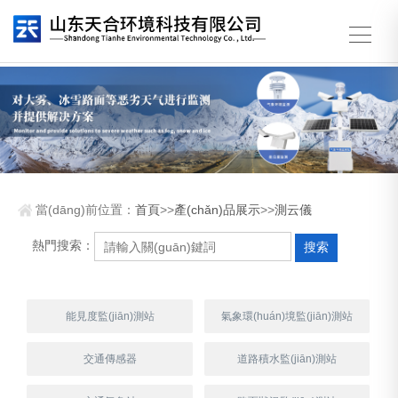
當(dāng)前位置：
首頁
>>
產(chǎn)品展示
>>
測云儀
熱門搜索：
能見度監(jiān)測站
氣象環(huán)境監(jiān)測站
交通傳感器
道路積水監(jiān)測站